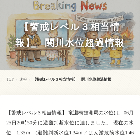
【警戒レベル３相当情
報】 関川水位超過情報
TOP
速報
【警戒レベル３相当情報】 関川水位超過情報
>
>
【警戒レベル３相当情報】 竜瀬橋観測局の水位は、06月
25日20時50分に避難判断水位に達しました。 現在の水
位 1.35ｍ （避難判断水位1.34ｍ／はん濫危険水位1.46