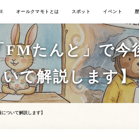
E
オールクマモトとは
スポット
イベント
「FMたんと」で今
いて解説します】
報について解説します】