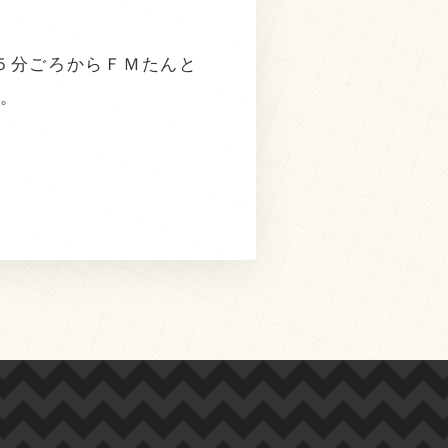
５分ごろからＦＭたんと
い。