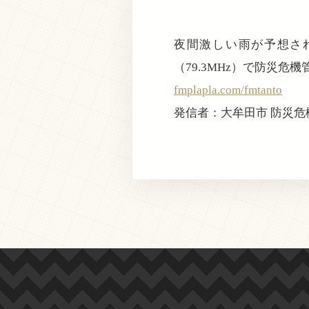
夜間激しい雨が予想さ
（79.3MHz）で防災
fmplapla.com/fmtanto
発信者：大牟田市 防災危