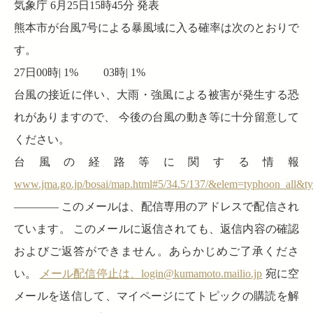
気象庁 6月25日15時45分 発表
熊本市が台風7号による暴風域に入る確率は次のとおりで
す。
27日00時| 1% 03時| 1%
台風の接近に伴い、大雨・強風による被害が発生する恐
れがありますので、 今後の台風の動き等に十分留意して
ください。
台風の経路等に関する情報
www.jma.go.jp/bosai/map.html#5/34.5/137/&elem=typhoon_all&t
———— このメールは、配信専用のアドレスで配信され
ています。 このメールに返信されても、返信内容の確認
およびご返答ができません。あらかじめご了承くださ
い。
メール配信停止は、login@kumamoto.mailio.jp
宛に空
メールを送信して、マイページにてトピックの購読を解