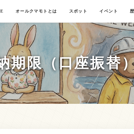
E
オールクマモトとは
スポット
イベント
納期限（口座振替