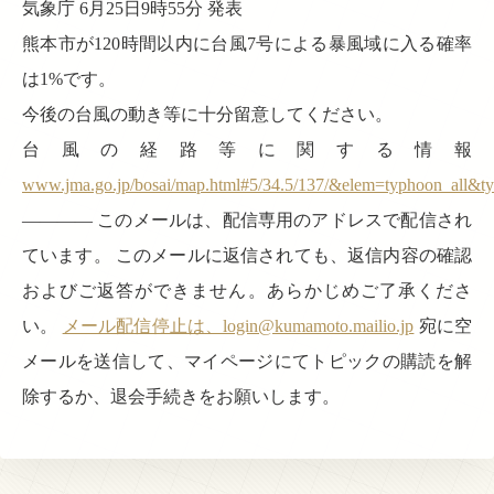
気象庁 6月25日9時55分 発表
熊本市が120時間以内に台風7号による暴風域に入る確率
は1%です。
今後の台風の動き等に十分留意してください。
台風の経路等に関する情報
www.jma.go.jp/bosai/map.html#5/34.5/137/&elem=typhoon_all&t
———— このメールは、配信専用のアドレスで配信され
ています。 このメールに返信されても、返信内容の確認
およびご返答ができません。あらかじめご了承くださ
い。
メール配信停止は、login@kumamoto.mailio.jp
宛に空
メールを送信して、マイページにてトピックの購読を解
除するか、退会手続きをお願いします。