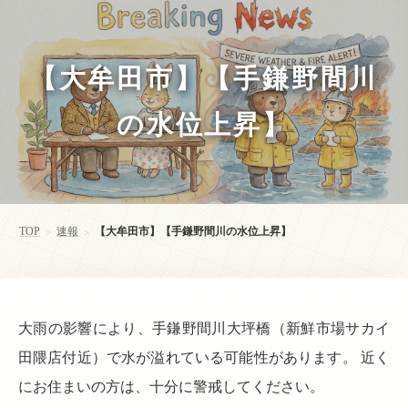
【大牟田市】【手鎌野間川
の水位上昇】
TOP
速報
【大牟田市】【手鎌野間川の水位上昇】
>
>
大雨の影響により、手鎌野間川大坪橋（新鮮市場サカイ
田隈店付近）で水が溢れている可能性があります。 近く
にお住まいの方は、十分に警戒してください。