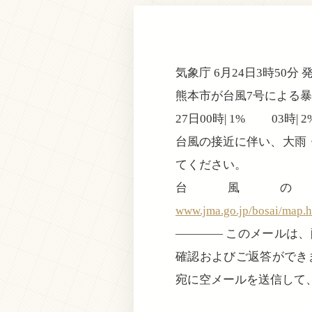
気象庁 6月24日3時50分 
熊本市が台風7号による
27日00時| 1% 03時|
台風の接近に伴い、大雨
てください。
台風
www.jma.go.jp/bosai/map.
———— このメールは
確認およびご返答ができ
宛に空メールを送信して