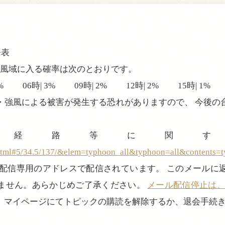
発表
暴風域に入る確率は次のとおりです。
 2% 06時| 3% 09時| 2% 12時| 2% 15時| 1%
・強風による被害が発生する恐れがありますので、 今後の
の経路等に関す
html#5/34.5/137/&elem=typhoon_all&typhoon=all&contents=
、配信専用のアドレスで配信されています。 このメールに
ません。あらかじめご了承ください。
メール配信停止は、login
、マイページにてトピックの購読を解除するか、退会手続