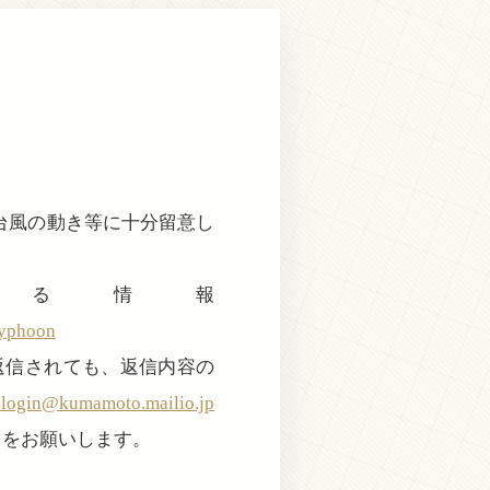
台風の動き等に十分留意し
る情報
typhoon
返信されても、返信内容の
@kumamoto.mailio.jp
きをお願いします。