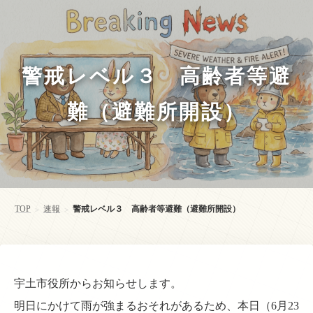
警戒レベル３ 高齢者等避
難（避難所開設）
TOP
速報
警戒レベル３ 高齢者等避難（避難所開設）
>
>
宇土市役所からお知らせします。
明日にかけて雨が強まるおそれがあるため、本日（6月23