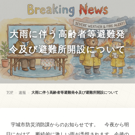
大雨に伴う高齢者等避難発
令及び避難所開設について
TOP
速報
大雨に伴う高齢者等避難発令及び避難所開設について
>
>
宇城市防災消防課からのお知らせです。 今夜から明
日にかけて、断続的に激しい雨が予想されます。今後の