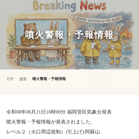
噴火警報・予報情報
TOP
速報
噴火警報・予報情報
>
>
令和08年06月21日16時00分 福岡管区気象台発表
噴火警報・予報情報が発表されました。
レベル２（火口周辺規制）(引上げ):阿蘇山