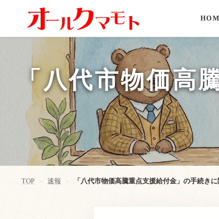
HOM
「八代市物価高
TOP
速報
「八代市物価高騰重点支援給付金」の手続きに
>
>